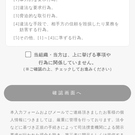
[2]違法な要求行為。
[3]脅迫的な取引行為。
[4]違法な手段で、相手方の信頼を毀損したり業務を
妨害する行為。
[5]その他、[1]～[4]に準ずる行為。
当組織・当方は、上に挙げる事項や
行為に関係していません。
（※ご確認の上、チェックしてお進みください）
本入力フォームおよびメールでご連絡頂きましたお客様の個
人情報につきましては、厳重に管理を行っております。法令
などに基づき正規の手続きによって司法捜査機関による開示
要求が行われた場合を除き、第三者に開示もしくは提供する