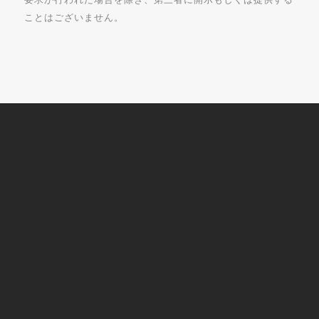
ことはございません。
Concept / 私たちの理念
Gallery / 邸宅実例
Our Process / ご依頼をお考えの方へ
名古屋市で注文住宅をお考えの方へ
豊川市で注文住宅をお考えの方へ