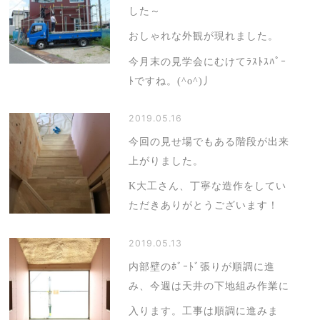
した～
おしゃれな外観が現れました。
今月末の見学会にむけてﾗｽﾄｽﾊﾟｰ
ﾄですね。(^o^)丿
2019.05.16
今回の見せ場でもある階段が出来
上がりました。
K大工さん、丁寧な造作をしてい
ただきありがとうございます！
2019.05.13
内部壁のﾎﾞｰﾄﾞ張りが順調に進
み、今週は天井の下地組み作業に
入ります。工事は順調に進みま