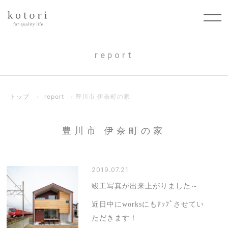
report
トップ
›
report
› 豊川市 伊奈町の家
豊川市 伊奈町の家
2019.07.21
竣工写真が出来上がりました～
近日中にworksにもｱｯﾌﾟさせてい
ただきます！