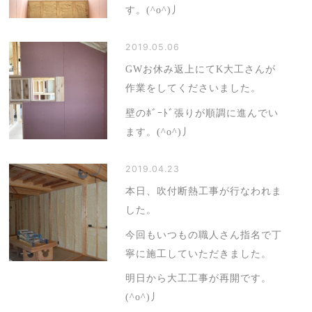
す。(^o^)丿
2019.05.06
GWお休み返上にてK大工さんが
作業をしてくださいました。
壁のﾎﾞｰﾄﾞ張りが順調に進んでい
ます。(^o^)丿
2019.04.23
本日、吹付断熱工事が行なわれま
した。
今回もいつもの職人さん指名で丁
寧に施工していただきました。
明日から大工工事が再開です。
(^o^)丿