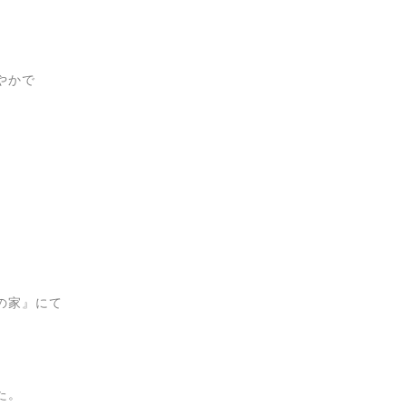
やかで
の家』にて
た。