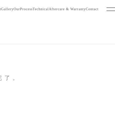
t
Gallery
OurProcess
Technical
Aftercare & Warranty
Contact
完了。