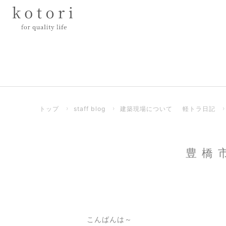
トップ
›
staff blog
›
建築現場について
軽トラ日記
豊橋
こんばんは～