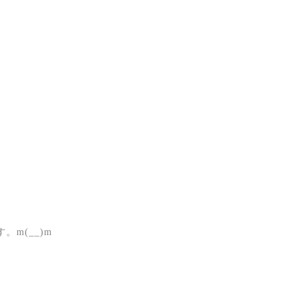
m(__)m