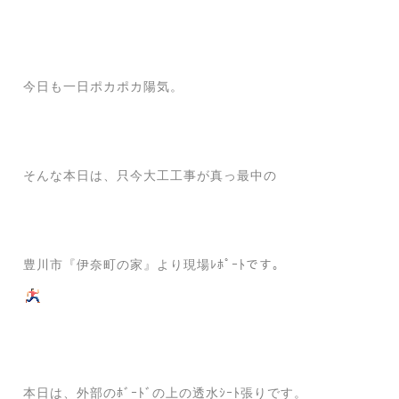
今日も一日ポカポカ陽気。
そんな本日は、只今大工工事が真っ最中の
豊川市『伊奈町の家』より現場ﾚﾎﾟｰﾄです。
本日は、外部のﾎﾞｰﾄﾞの上の透水ｼｰﾄ張りです。