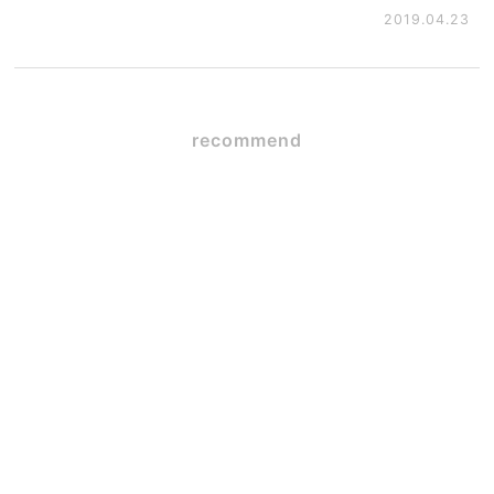
2019.04.23
recommend
SE構法×ガレージハウス
2026.06.09
図面だけでは伝わらないこ
と
2026.04.10