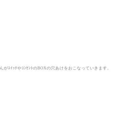
んがｽｲｯﾁやｺﾝｾﾝﾄのBOXの穴あけをおこなっていきます。