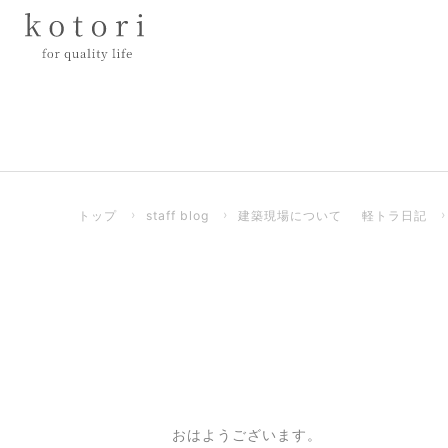
トップ
›
staff blog
›
建築現場について
軽トラ日記
おはようございます。