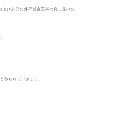
および外部の外壁板金工事の真っ最中の
す。
々と張られていきます。