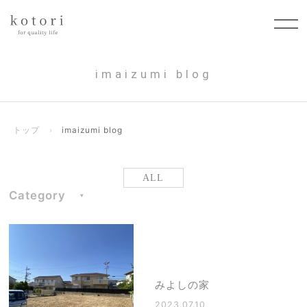
imaizumi blog
トップ
›
imaizumi blog
ALL
Category
みよしの家
2023.07.10