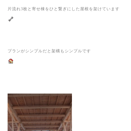
片流れ3枚と寄せ棟をひと繋ぎにした屋根を架けています
プランがシンプルだと架構もシンプルです