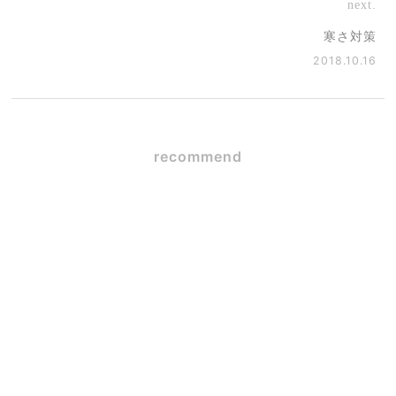
next.
寒さ対策
2018.10.16
recommend
SE構法×ガレージハウス
2026.06.09
☆初☆対面