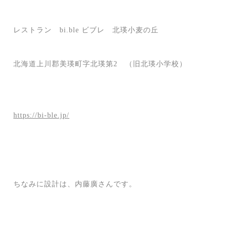
レストラン bi.ble ビブレ 北瑛小麦の丘
北海道上川郡美瑛町字北瑛第2 （旧北瑛小学校）
https://bi-ble.jp/
ちなみに設計は、内藤廣さんです。