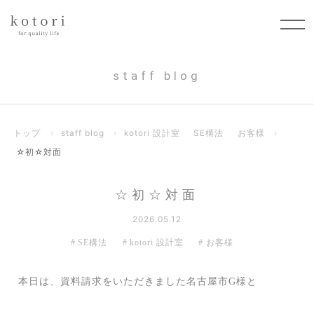
staff blog
トップ
›
staff blog
›
kotori 設計室
SE構法
お客様
›
☆初☆対面
☆初☆対面
2026.05.12
SE構法
kotori 設計室
お客様
本日は、資料請求をいただきました名古屋市G様と