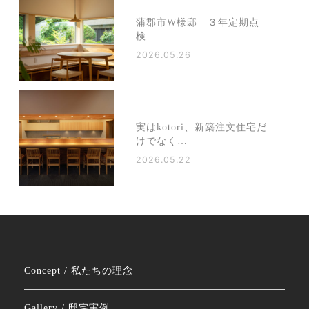
蒲郡市W様邸 ３年定期点
検
2026.05.26
実はkotori、新築注文住宅だ
けでなく…
2026.05.22
Concept / 私たちの理念
Gallery / 邸宅実例