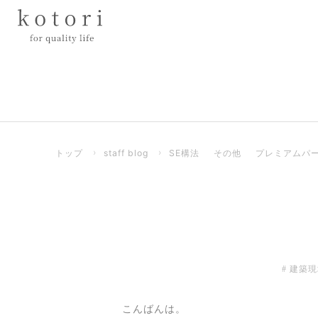
トップ
›
staff blog
›
SE構法
その他
プレミアムパ
建築現
こんばんは。