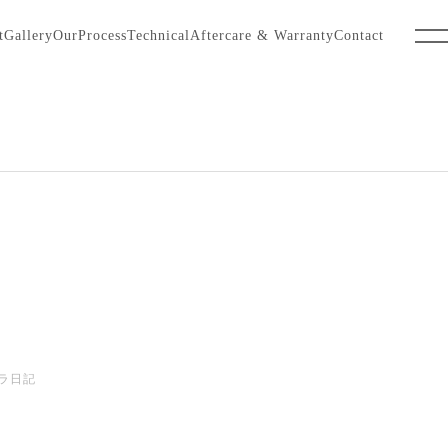
t
Gallery
OurProcess
Technical
Aftercare & Warranty
Contact
。
ラ日記