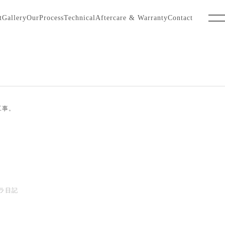
t
Gallery
OurProcess
Technical
Aftercare & Warranty
Contact
工事。
。
ラ日記