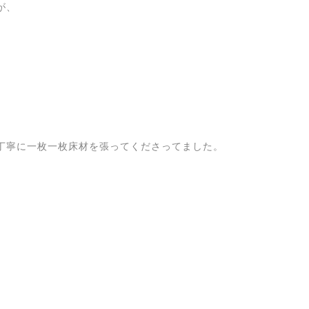
が、
丁寧に一枚一枚床材を張ってくださってました。