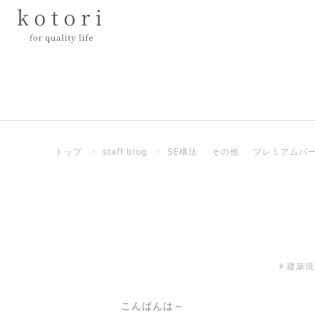
トップ
›
staff blog
›
SE構法
その他
プレミアムパ
建築現
こんばんは～