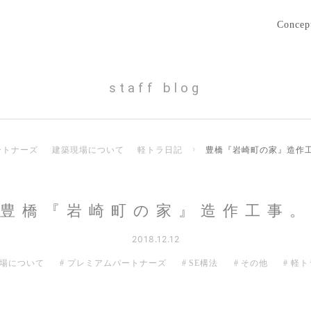
Concep
staff blog
ートナーズ
建築現場について
軽トラ日記
›
豊橋『岩崎町の家』造作
豊橋『岩崎町の家』造作工事
2018.12.12
場について
プレミアムパートナーズ
SE構法
その他
軽ト