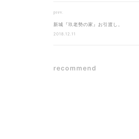
prev.
新城『玖老勢の家』お引渡し。
2018.12.11
recommend
SE構法×ガ
2026.06.09