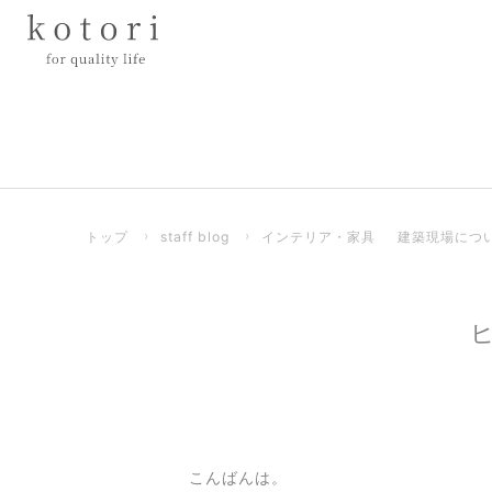
トップ
›
staff blog
›
インテリア・家具
建築現場につ
こんばんは。