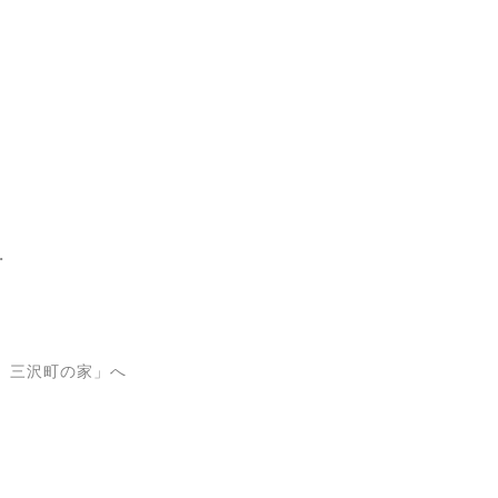
★
・
 三沢町の家」へ