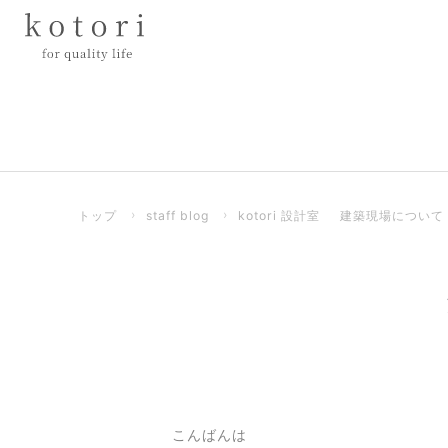
トップ
›
staff blog
›
kotori 設計室
建築現場について
こんばんは