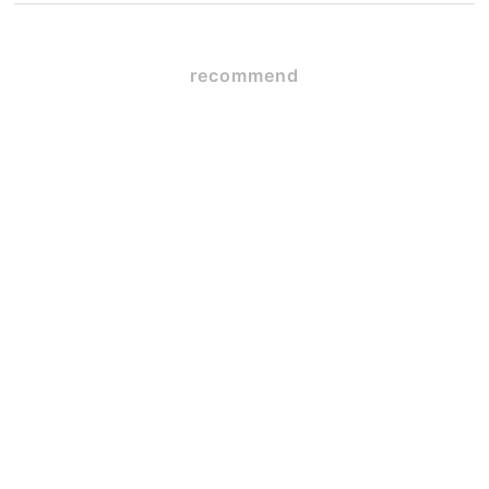
recommend
SE構法×ガレージハウス
2026.06.09
☆初☆対面
2026.05.12