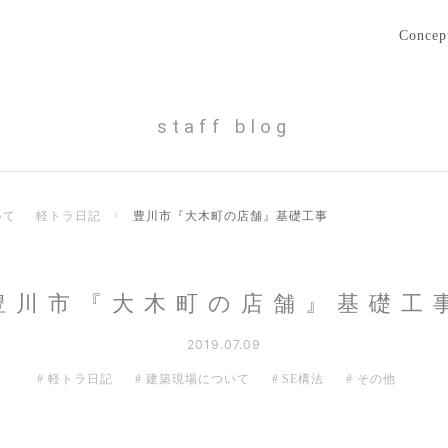
Concep
staff blog
いて
軽トラ日記
›
豊川市『大木町の店舗』基礎工事
豊川市『大木町の店舗』基礎工
2019.07.09
軽トラ日記
建築現場について
SE構法
その他