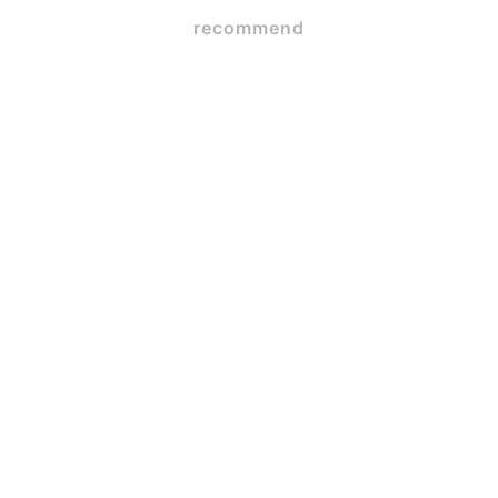
recommend
SE構法×ガレージハウス
2026.06.09
☆初☆対面
2026.05.12
岡崎市 SE構法