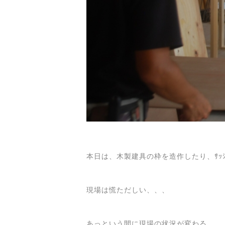
本日は、木製建具の枠を造作したり、ｻｯ
現場は慌ただしい、、、
あっという間に現場の状況が変わる。