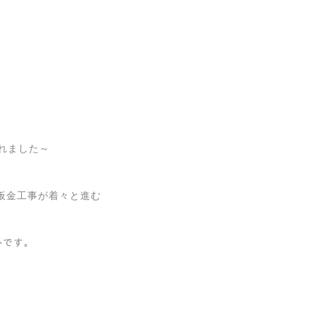
われました～
板金工事が着々と進む
ﾄです。