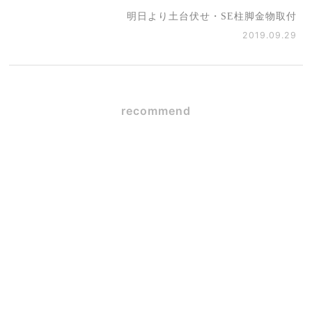
明日より土台伏せ・SE柱脚金物取付
2019.09.29
recommend
SE構法×ガレージハウス
2026.06.09
☆初☆対面
2026.05.12