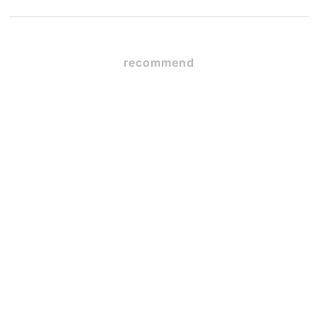
recommend
SE構法×ガレージハウス
2026.06.09
☆初☆対面
2026.05.12