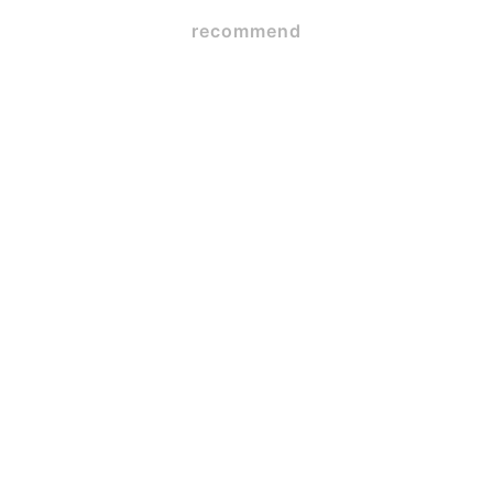
recommend
SE構法×ガレージハウス
2026.06.09
毎日使うからこそ大事な
「キッチンの高さ」とワー
クトップ
2026.06.05
蒲郡市W様邸 ３年定期点
検