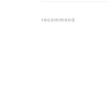
recommend
SE構法×ガ
2026.06.09
蒲郡市W様
2026.05.26