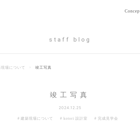
Concep
staff blog
築現場について
›
竣工写真
竣工写真
2024.12.25
建築現場について
kotori 設計室
完成見学会