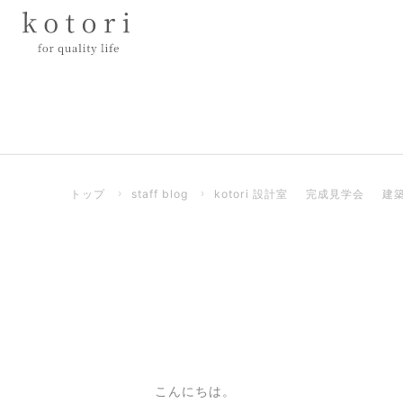
トップ
›
staff blog
›
kotori 設計室
完成見学会
建
こんにちは。