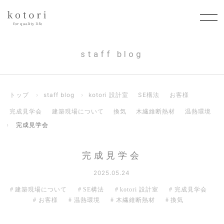
staff blog
トップ
›
staff blog
›
kotori 設計室
SE構法
お客様
完成見学会
建築現場について
換気
木繊維断熱材
温熱環境
›
完成見学会
完成見学会
2025.05.24
建築現場について
SE構法
kotori 設計室
完成見学会
お客様
温熱環境
木繊維断熱材
換気