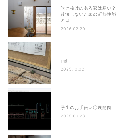
吹き抜けのある家は寒い？
後悔しないための断熱性能
とは
2026.02.20
雨蛙
2025.10.02
学生のお手伝い①展開図
2025.09.28