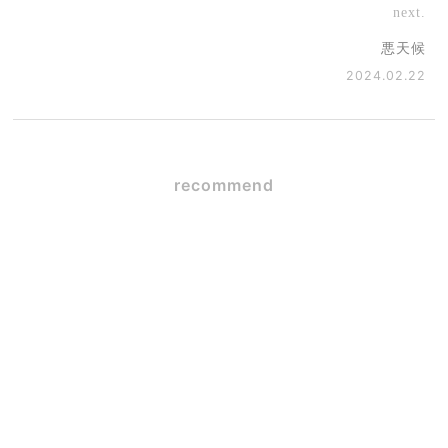
next.
悪天候
2024.02.22
recommend
吹き抜けのある家は寒い？
後悔しないための断熱性能
とは
2026.02.20
雨蛙