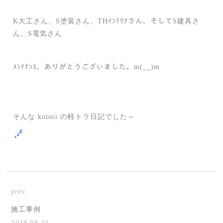
K大工さん、S塗装さん、THｲﾝﾃﾘｱさん、そしてS建具さ
ん、S電気さん
ﾒﾝﾃﾅﾝｽ、ありがとうございました。m(__)m
そんな kotori の軽トラ日記でした～
prev.
施工事例
2019.05.21