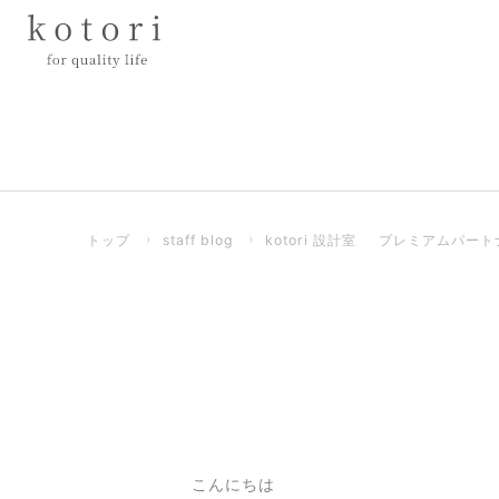
トップ
›
staff blog
›
kotori 設計室
プレミアムパート
こんにちは