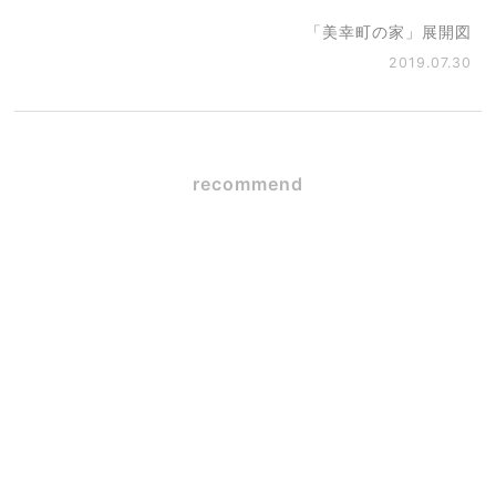
「美幸町の家」展開図
2019.07.30
recommend
SE構法×ガレージハウス
2026.06.09
毎日使うからこそ大事な
「キッチンの高さ」とワー
クトップ