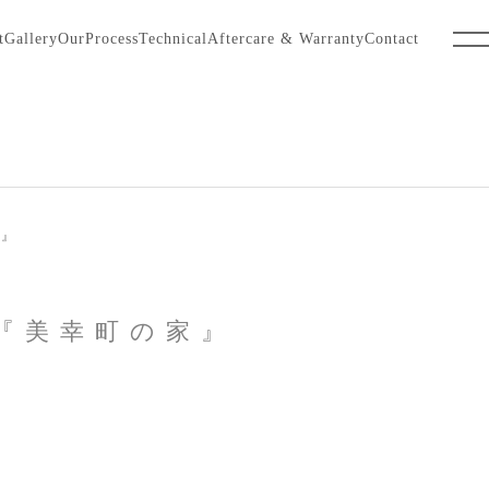
t
Gallery
OurProcess
Technical
Aftercare & Warranty
Contact
家』
法『美幸町の家』