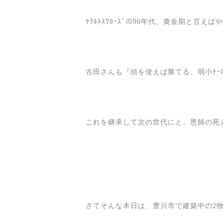
ﾔｸﾙﾄｽﾜﾛｰｽﾞの90年代、黄金期と言え
古田さんも『頭を使えば勝てる、弱小ﾁ
これを継承して次の世代にと。恩師の死
さてそんな本日は、豊川市で建築中の2