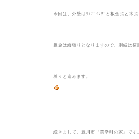
今回は、外壁はｻｲﾃﾞｨﾝｸﾞと板金張と木
板金は縦張りとなりますので、胴縁は横
着々と進みます。
続きまして、豊川市『美幸町の家』です