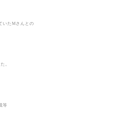
ていたMさんとの
した。
成等