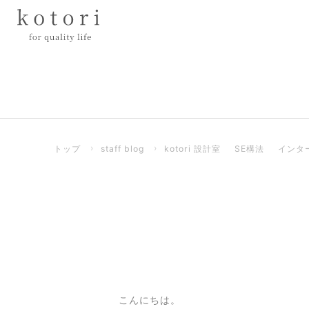
トップ
›
staff blog
›
kotori 設計室
SE構法
インタ
こんにちは。