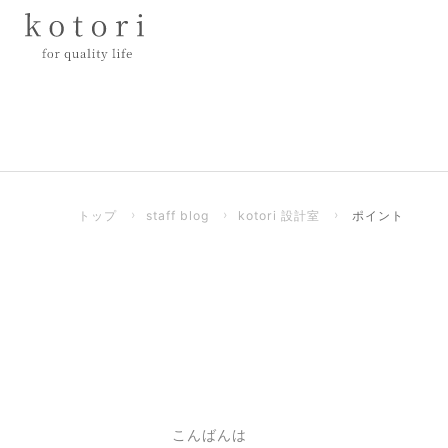
トップ
›
staff blog
›
kotori 設計室
›
ポイント
こんばんは