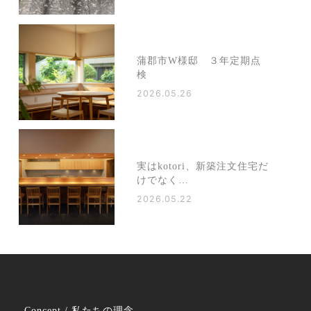
蒲郡市W様邸 ３年定期点
検
2026.05.26
実はkotori、新築注文住宅だ
けでなく…
2026.05.22
Concept / 私たちの理念