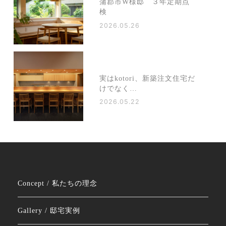
蒲郡市W様邸 ３年定期点
検
2026.05.26
実はkotori、新築注文住宅だ
けでなく…
2026.05.22
Concept / 私たちの理念
Gallery / 邸宅実例