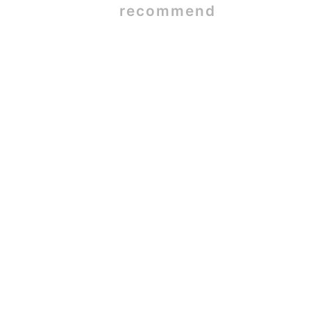
recommend
SE構法×ガ
2026.06.09
蒲郡市W様
2026.05.26