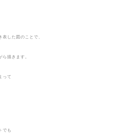
き表した図のことで、
がら描きます。
よって
トでも