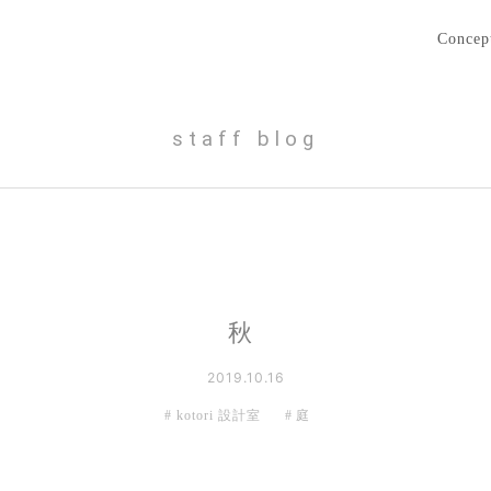
Concep
staff blog
秋
2019.10.16
kotori 設計室
庭