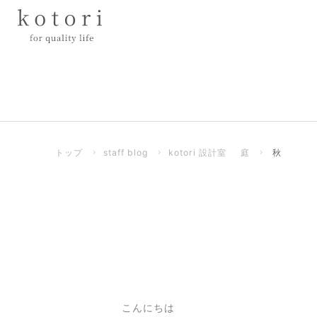
トップ
›
staff blog
›
kotori 設計室
庭
›
秋
こんにちは