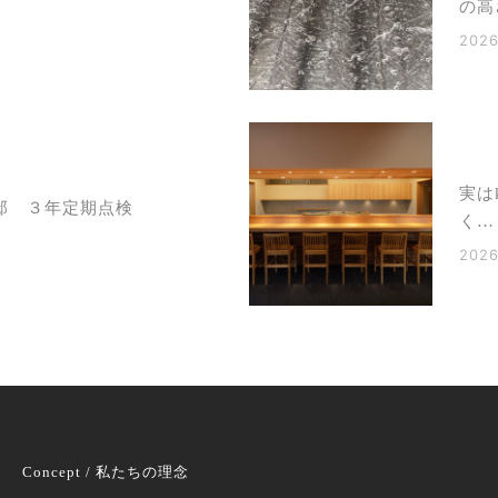
の高
2026
実は
邸 ３年定期点検
く…
2026
Concept / 私たちの理念