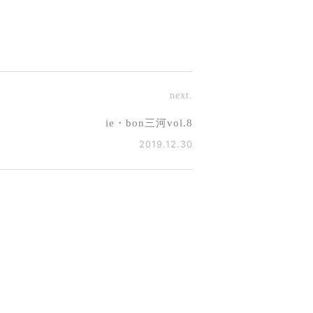
next.
ie・bon三河vol.8
2019.12.30
使うからこそ大事な「キッチン