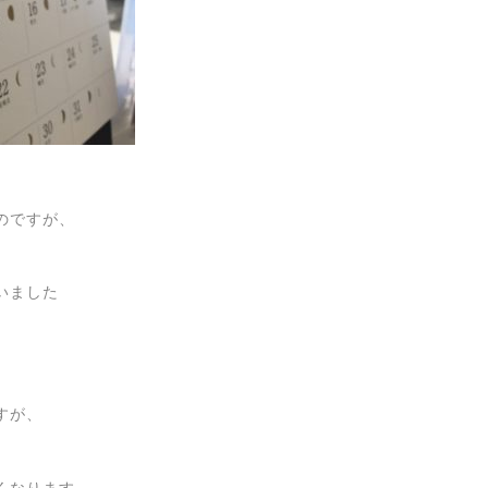
のですが、
いました
すが、
くなります