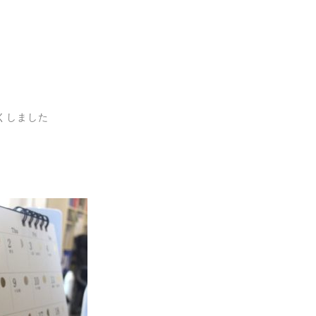
。
くしました