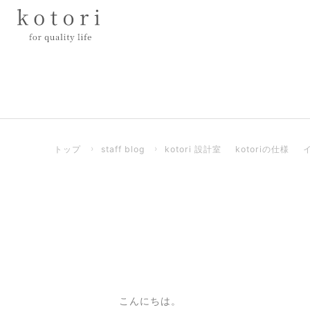
トップ
›
staff blog
›
kotori 設計室
kotoriの仕様
こんにちは。