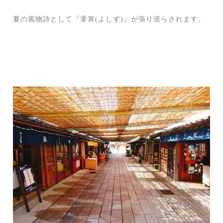
夏の風物詩として『葦簀(よしず)』が張り巡らされます。