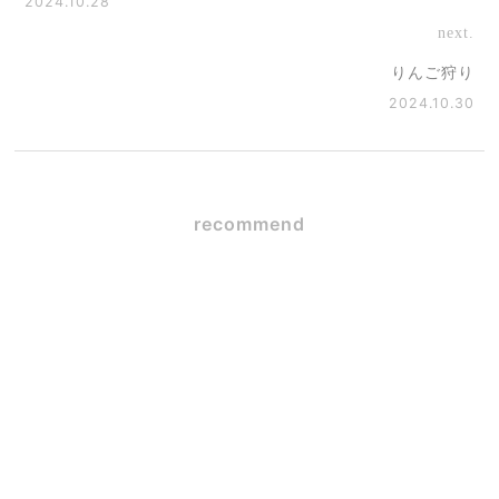
2024.10.28
next.
りんご狩り
2024.10.30
recommend
SE構法×ガレージハウス
2026.06.09
毎日使うからこそ大事な