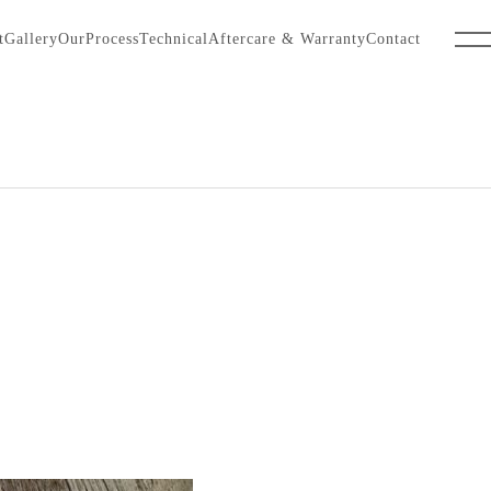
t
Gallery
OurProcess
Technical
Aftercare & Warranty
Contact