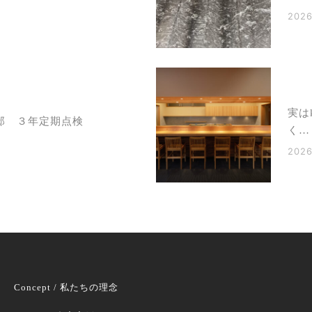
2026
実は
邸 ３年定期点検
く…
2026
Concept / 私たちの理念