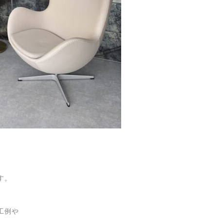
す。
工例や