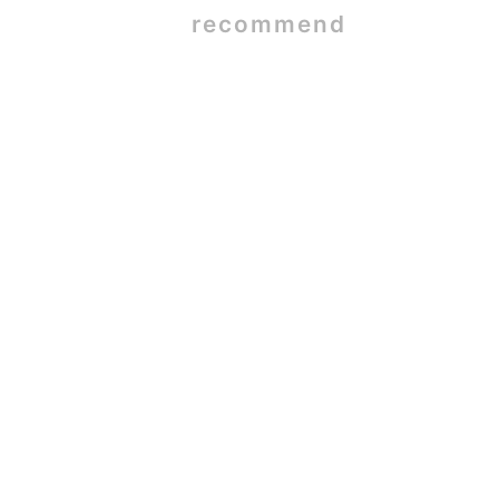
recommend
SE構法×ガ
2026.06.09
蒲郡市W様
2026.05.26