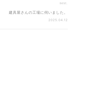
next.
建具屋さんの工場に伺いました。
2025.04.12
使うからこそ大事な「キッチン
さ」とワークトップ
.06.05