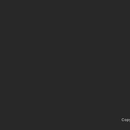
@kotori5to6
資料請求 / contact
Cop