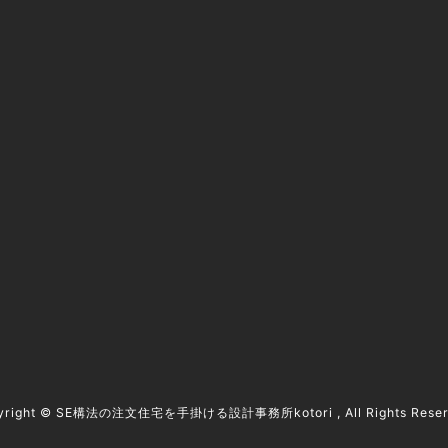
豊川市で注文住宅をお考えの方へ
Technical / 建築技術と性能
Aftercare & Warranty / お引き渡し後のサポート
Voice / 邸宅オーナーの声
yright ©
SE構法の注文住宅を手掛ける設計事務所kotori
, All Rights Rese