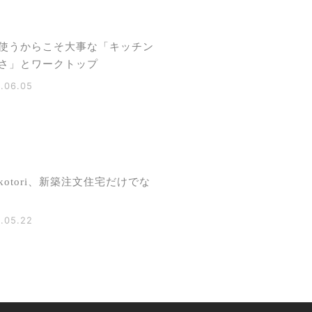
使うからこそ大事な「キッチン
さ」とワークトップ
.06.05
kotori、新築注文住宅だけでな
.05.22