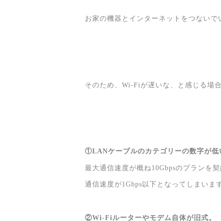
お家の機器とインターネットをつないで
そのため、Wi-Fiが遅いな、と感じる
①LANケーブルのカテゴリーの数字が低
最大通信速度が概ね10Gbpsのプランを
通信速度が1Gbps以下となってしまいま
②Wi-Fiルーターやモデム自体が旧式。