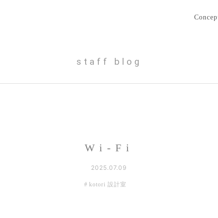
Concep
staff blog
Wi-Fi
2025.07.09
kotori 設計室