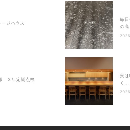
毎日
レージハウス
の高
2026
実は
邸 ３年定期点検
く…
2026