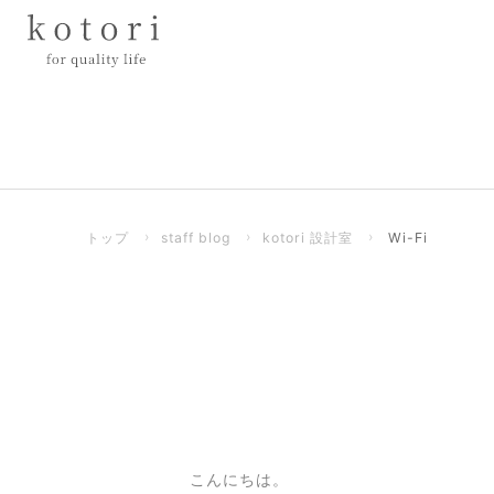
トップ
›
staff blog
›
kotori 設計室
›
Wi-Fi
こんにちは。