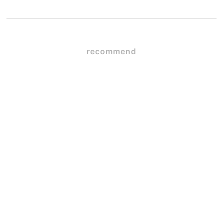
recommend
SE構法×ガレージハウス
2026.06.09
毎日使うからこそ大事な
「キッチンの高さ」とワー
クトップ
2026.06.05