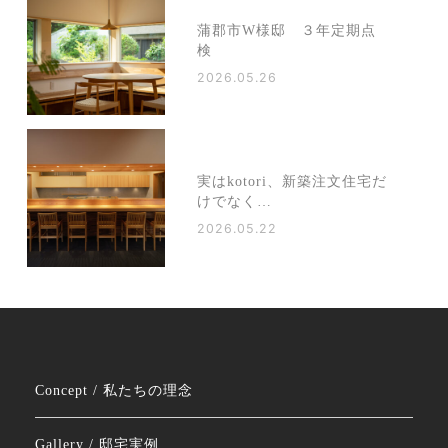
蒲郡市W様邸 ３年定期点
検
2026.05.26
実はkotori、新築注文住宅だ
けでなく…
2026.05.22
Concept / 私たちの理念
Gallery / 邸宅実例