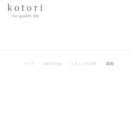
トップ
›
staff blog
›
スタッフの日常
›
図面