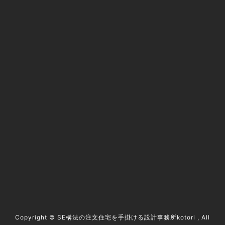
@kotori5to6
資料請求 / contact
Copyright ©
SE構法の注文住宅を手掛ける設計事務所kotori
, All