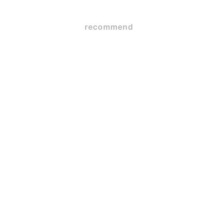
recommend
メジロの巣
2026.06.15
蒲郡市W様邸 ３年定期点
検
2026.05.26