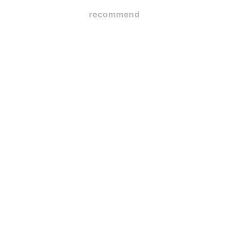
recommend
メジロの巣
2026.06.15
正方形の中のレイアウト
2025.10.03
学生のお手伝い②模型製作