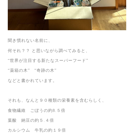
聞き慣れない名前に、
何それ？？ と思いながら調べてみると、
“世界が注目する新たなスーパーフード”
“薬箱の木” “奇跡の木”
などと書かれています。
それも、なんと９０種類の栄養素を含むらしく、
食物繊維 ごぼうの約8.５倍
葉酸 納豆の約５.４倍
カルシウム 牛乳の約１９倍