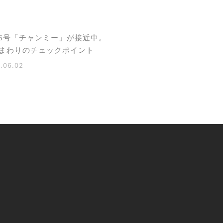
6号「チャンミー」が接近中。
まわりのチェックポイント
.06.02
Company / 私たちについて
Media Award / 受賞・掲載情報
Column / コラム