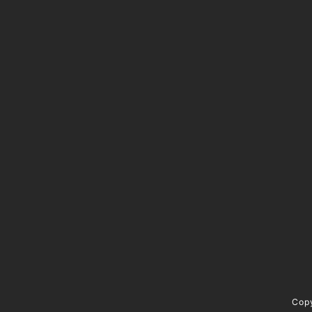
@kotori5to6
資料請求 / contact
Cop