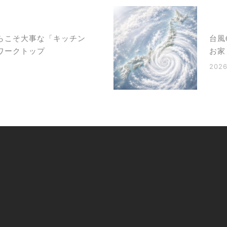
らこそ大事な「キッチン
台風
ワークトップ
お家
2026
Concept / 私たちの理念
Gallery / 邸宅実例
Our Process / ご依頼をお考えの方へ