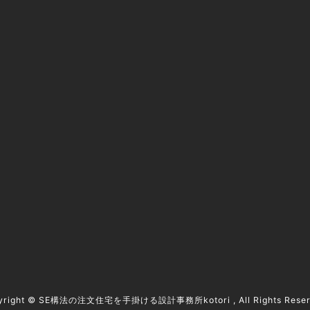
名古屋市で注文住宅をお考えの方へ
豊川市で注文住宅をお考えの方へ
Technical / 建築技術と性能
Aftercare & Warranty / お引き渡し後のサポート
Voice / 邸宅オーナーの声
yright ©
SE構法の注文住宅を手掛ける設計事務所kotori
, All Rights Rese